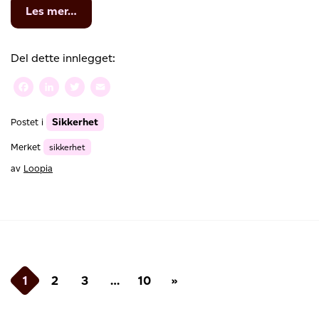
from
Les mer…
Advarsel
for
falske
Del dette innlegget:
fakturaer
fra
Facebook
LinkedIn
Twitter
Email
“Loop
Webhotell”!
Sikkerhet
Postet i
Merket
sikkerhet
av
Loopia
Innleggnavigasjon
1
2
3
…
10
»