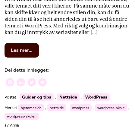
ville temaet ditt vært klærne. På samme måte som du
kan skifte klær og helt endre stilen din, kan du få
siden din til å se helt annerledes ut bare ved å endre
temaet i WordPress. Med riktig valg og kombinasjon
kan du gi inntrykk av seriøsitet eller […]
from
Les mer…
WordPress-
skolen:
Endre
Del dette innlegget:
temaet
i
Facebook
LinkedIn
Twitter
Email
WordPress
og
Guider og tips
Nettside
WordPress
Postet i
,
,
endre
utseendet
Merket
hjemmeside
,
nettside
,
wordpress
,
wordpress-skole
,
wordpress-skolen
av
Anna