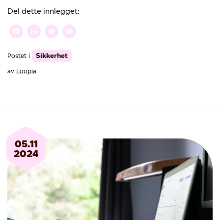
det
Del dette innlegget:
viktig
å
Facebook
LinkedIn
Twitter
Email
oppgradere
PHP
Sikkerhet
Postet i
på
hjemmesiden
av
Loopia
din
05.11
2024