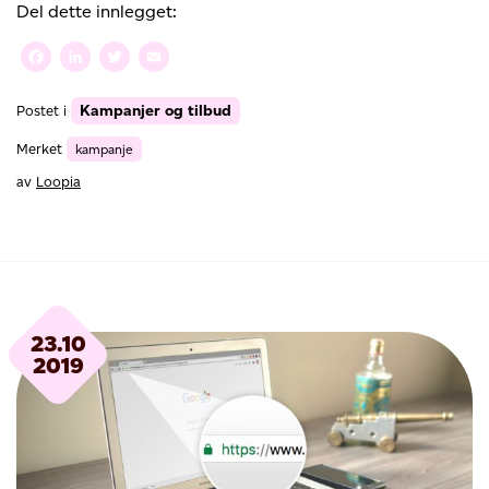
et
Del dette innlegget:
.ONLINE-
domene
Facebook
LinkedIn
Twitter
Email
GRATIS
når
Kampanjer og tilbud
Postet i
du
registrerer
Merket
kampanje
.NO
av
Loopia
23.10
2019