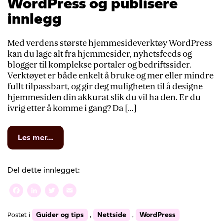
WordPress og publisere
innlegg
Med verdens største hjemmesideverktøy WordPress
kan du lage alt fra hjemmesider, nyhetsfeeds og
blogger til komplekse portaler og bedriftssider.
Verktøyet er både enkelt å bruke og mer eller mindre
fullt tilpassbart, og gir deg muligheten til å designe
hjemmesiden din akkurat slik du vil ha den. Er du
ivrig etter å komme i gang? Da […]
from
Les mer…
WordPress-
skolen:
Installer
Del dette innlegget:
WordPress
og
Facebook
LinkedIn
Twitter
Email
publisere
innlegg
Guider og tips
Nettside
WordPress
Postet i
,
,