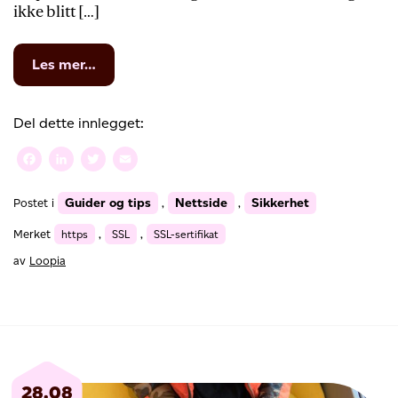
ikke blitt […]
from
Les mer…
Vi
moderniserer
vårt
Del dette innlegget:
utvalg
av
Facebook
LinkedIn
Twitter
Email
SSL-
tjenester
Guider og tips
Nettside
Sikkerhet
Postet i
,
,
og
øker
Merket
https
,
SSL
,
SSL-sertifikat
sikkerheten
for
av
Loopia
deg
som
kunde
–
loopiasecure.com
avsluttes
28.08