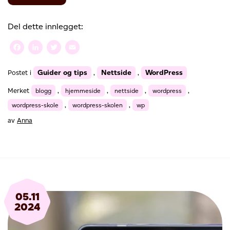
WordPress-
skolen:
Gjør
Del dette innlegget:
bloggen
din
Facebook
LinkedIn
Twitter
Email
om
til
Guider og tips
Nettside
WordPress
Postet i
,
,
en
hjemmeside
Merket
blogg
,
hjemmeside
,
nettside
,
wordpress
,
wordpress-skole
,
wordpress-skolen
,
wp
av
Anna
05.11
2024