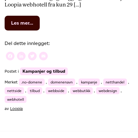
Loopia webhotell fra kun 29 […]
from
Les mer…
Design
en
nettside
Del dette innlegget:
fra
hengekøyen
Facebook
LinkedIn
Twitter
Email
–
akkurat
Kampanjer og tilbud
Postet i
nå
opptil
Merket
.no-domene
,
domenenavn
,
kampanje
,
netthandel
,
75%
rabatt
nettside
,
tilbud
,
webbside
,
webbutikk
,
webdesign
,
på
webhotell
webhotell
med
av
Loopia
WordPress