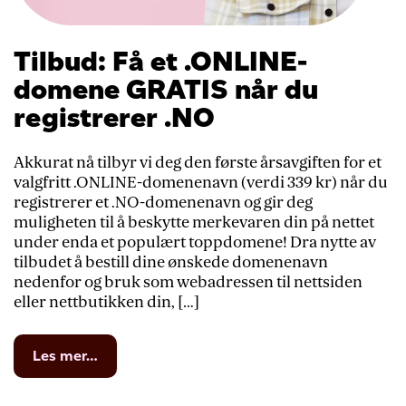
Tilbud: Få et .ONLINE-
domene GRATIS når du
registrerer .NO
Akkurat nå tilbyr vi deg den første årsavgiften for et
valgfritt .ONLINE-domenenavn (verdi 339 kr) når du
registrerer et .NO-domenenavn og gir deg
muligheten til å beskytte merkevaren din på nettet
under enda et populært toppdomene! Dra nytte av
tilbudet å bestill dine ønskede domenenavn
nedenfor og bruk som webadressen til nettsiden
eller nettbutikken din, […]
from
Les mer…
Tilbud:
Få