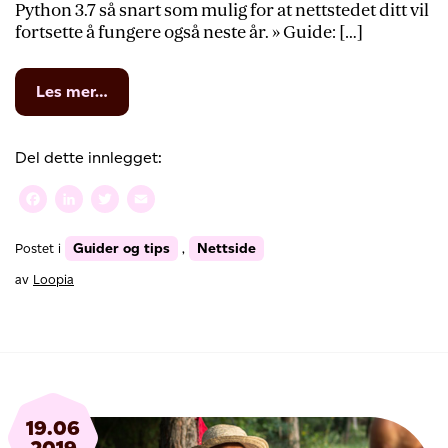
Python 3.7 så snart som mulig for at nettstedet ditt vil
fortsette å fungere også neste år. » Guide: […]
from
Les mer…
Python
2.7
når
Del dette innlegget:
End
of
Facebook
LinkedIn
Twitter
Email
Life
ved
Guider og tips
Nettside
Postet i
,
årsskiftet
–
av
Loopia
tid
for
å
oppgradere
19.06
2019