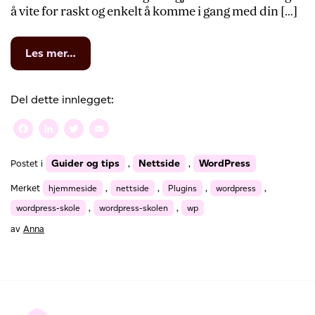
å vite for raskt og enkelt å komme i gang med din […]
from
Les mer…
WordPress-
skolen:
Flere
Del dette innlegget:
funksjoner
med
Facebook
LinkedIn
Twitter
Email
plugins
i
Guider og tips
Nettside
WordPress
Postet i
,
,
WordPress
Merket
hjemmeside
,
nettside
,
Plugins
,
wordpress
,
wordpress-skole
,
wordpress-skolen
,
wp
av
Anna