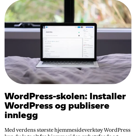
WordPress-skolen: Installer
WordPress og publisere
innlegg
Med verdens største hjemmesideverktøy WordPress