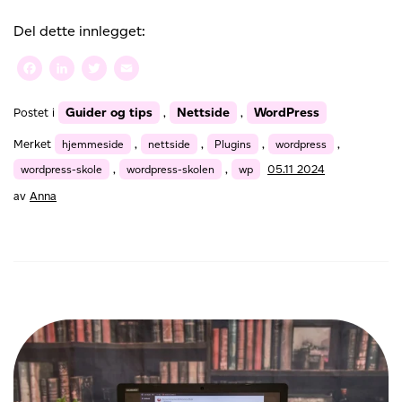
skolen:
Flere
Del dette innlegget:
funksjoner
med
Facebook
LinkedIn
Twitter
Email
plugins
i
Guider og tips
Nettside
WordPress
Postet i
,
,
WordPress
Merket
hjemmeside
,
nettside
,
Plugins
,
wordpress
,
wordpress-skole
,
wordpress-skolen
,
wp
05.11 2024
av
Anna