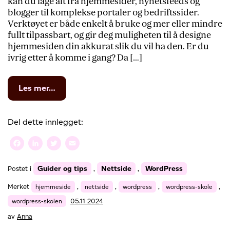
kan du lage alt fra hjemmesider, nyhetsfeeds og
blogger til komplekse portaler og bedriftssider.
Verktøyet er både enkelt å bruke og mer eller mindre
fullt tilpassbart, og gir deg muligheten til å designe
hjemmesiden din akkurat slik du vil ha den. Er du
ivrig etter å komme i gang? Da […]
from
Les mer…
WordPress-
skolen:
Installer
Del dette innlegget:
WordPress
og
Facebook
LinkedIn
Twitter
Email
publisere
innlegg
Guider og tips
Nettside
WordPress
Postet i
,
,
Merket
hjemmeside
,
nettside
,
wordpress
,
wordpress-skole
,
wordpress-skolen
05.11 2024
av
Anna