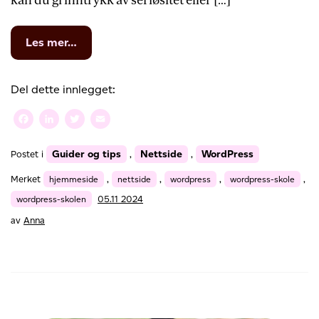
kan du gi inntrykk av seriøsitet eller […]
from
Les mer…
WordPress-
skolen:
Endre
Del dette innlegget:
temaet
i
Facebook
LinkedIn
Twitter
Email
WordPress
og
Guider og tips
Nettside
WordPress
Postet i
,
,
endre
utseendet
Merket
hjemmeside
,
nettside
,
wordpress
,
wordpress-skole
,
wordpress-skolen
05.11 2024
av
Anna