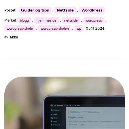
til
Guider og tips
Nettside
WordPress
Postet i
,
,
en
hjemmeside
Merket
blogg
,
hjemmeside
,
nettside
,
wordpress
,
wordpress-skole
,
wordpress-skolen
,
wp
05.11 2024
av
Anna