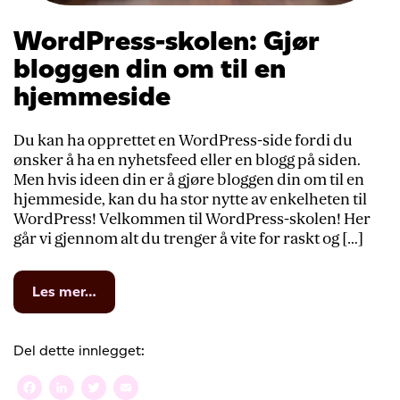
WordPress-skolen: Gjør
bloggen din om til en
hjemmeside
Du kan ha opprettet en WordPress-side fordi du
ønsker å ha en nyhetsfeed eller en blogg på siden.
Men hvis ideen din er å gjøre bloggen din om til en
hjemmeside, kan du ha stor nytte av enkelheten til
WordPress! Velkommen til WordPress-skolen! Her
går vi gjennom alt du trenger å vite for raskt og […]
from
Les mer…
WordPress-
skolen:
Gjør
Del dette innlegget:
bloggen
din
Facebook
LinkedIn
Twitter
Email
om