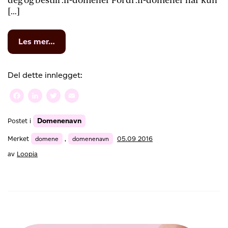
deg og bestill .fi-domener Fordi .fi-domener har kun
[…]
from
Les mer…
Nå
kan
du
Del dette innlegget:
bestille
dine
Facebook
LinkedIn
Twitter
Email
.fi-
domenenavn
Domenenavn
Postet i
hos
Loopia,
Merket
domene
,
domenenavn
05.09 2016
en
av
av
Loopia
Nordens
største
leverandører
av
domener