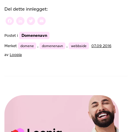
grunner
til
Del dette innlegget:
hvorfor
du
Facebook
LinkedIn
Twitter
Email
skal
registrere
Domenenavn
Postet i
et
domenenavn
Merket
domene
,
domenenavn
,
webbside
07.09 2016
for
bedriften
av
Loopia
din