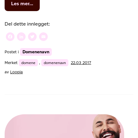
from
Les mer…
Navnesøk
–
smart
Del dette innlegget:
tjeneste
fra
Facebook
LinkedIn
Twitter
Email
det
offentlige
Domenenavn
Postet i
Merket
domene
,
domenenavn
22.03 2017
av
Loopia