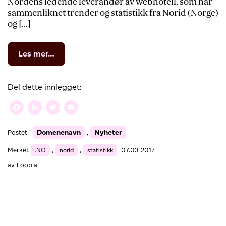
Nordens ledende leverandør av webhotell, som har
sammenliknet trender og statistikk fra Norid (Norge)
og […]
from
Les mer…
Fortsatt
økning
av
Del dette innlegget:
private
.no-
Facebook
LinkedIn
Twitter
Email
domener
Domenenavn
Nyheter
Postet i
,
Merket
.NO
,
norid
,
statistikk
07.03 2017
av
Loopia