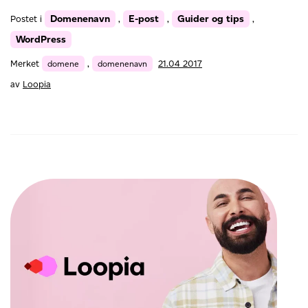
bruke
Domenenavn
E-post
Guider og tips
Postet i
,
,
,
domenenavnet
ditt
WordPress
til
Merket
domene
,
domenenavn
21.04 2017
av
Loopia