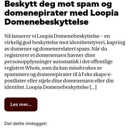
Beskytt deg mot spam og
domenepirater med Loopia
Domenebeskyttelse
Nå lanserer vi Loopia Domenebeskyttelse – en
virkelig god beskyttelse mot identitetstyveri, kapring
av domener og domenerelatert spam. Når du
registrerer et domenenavn havner dine
personopplysninger automatisk i det offentlige
registret Whois, som da kan missbrukes av
spammere og domenepirater til å f eks skape e-
postlister eller stjele dine domenenavn eller din
identitet. Loopia Domenebeskyttelse […]
from
Les mer…
Beskytt
deg
mot
Del dette innlegget:
spam