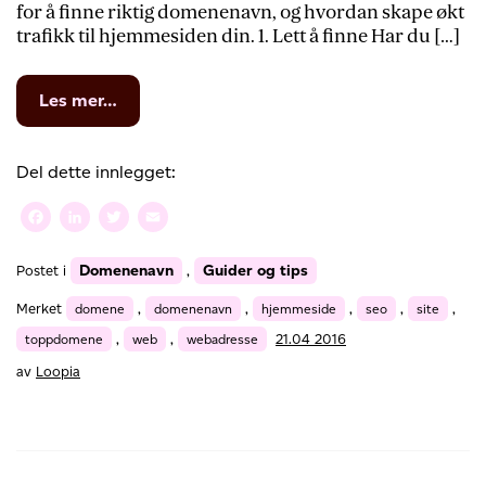
for å finne riktig domenenavn, og hvordan skape økt
trafikk til hjemmesiden din. 1. Lett å finne Har du […]
from
Les mer…
6
tips
for
Del dette innlegget:
å
velge
Facebook
LinkedIn
Twitter
Email
domenenavnet
ditt
Domenenavn
Guider og tips
Postet i
,
Merket
domene
,
domenenavn
,
hjemmeside
,
seo
,
site
,
toppdomene
,
web
,
webadresse
21.04 2016
av
Loopia