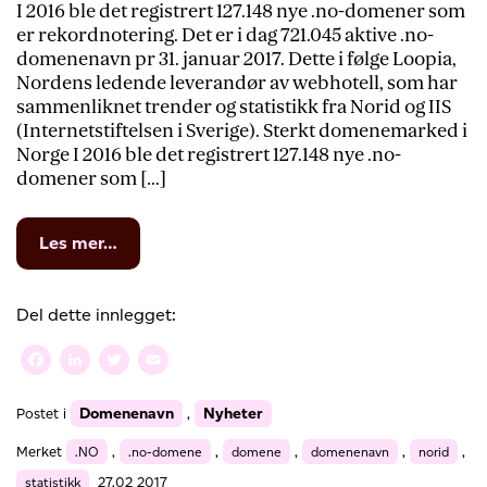
I 2016 ble det registrert 127.148 nye .no-domener som
er rekordnotering. Det er i dag 721.045 aktive .no-
domenenavn pr 31. januar 2017. Dette i følge Loopia,
Nordens ledende leverandør av webhotell, som har
sammenliknet trender og statistikk fra Norid og IIS
(Internetstiftelsen i Sverige). Sterkt domenemarked i
Norge I 2016 ble det registrert 127.148 nye .no-
domener som […]
from
Les mer…
Rekordnotering
for
norske
Del dette innlegget:
.no-
domener.
Facebook
LinkedIn
Twitter
Email
Sterk
positiv
Domenenavn
Nyheter
Postet i
,
trend
i
Merket
.NO
,
.no-domene
,
domene
,
domenenavn
,
norid
,
Norge
–
statistikk
27.02 2017