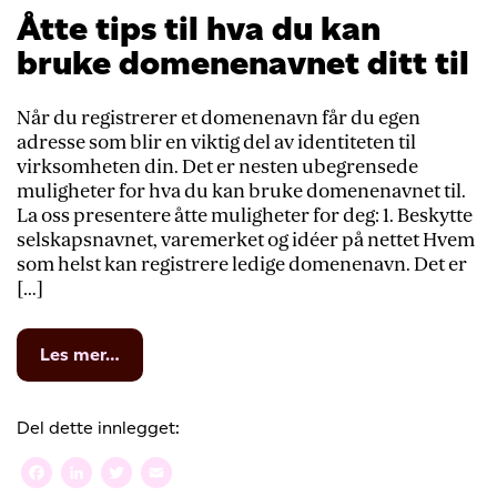
Åtte tips til hva du kan
bruke domenenavnet ditt til
Når du registrerer et domenenavn får du egen
adresse som blir en viktig del av identiteten til
virksomheten din. Det er nesten ubegrensede
muligheter for hva du kan bruke domenenavnet til.
La oss presentere åtte muligheter for deg: 1. Beskytte
selskapsnavnet, varemerket og idéer på nettet Hvem
som helst kan registrere ledige domenenavn. Det er
[…]
from
Les mer…
Åtte
tips
til
Del dette innlegget:
hva
du
Facebook
LinkedIn
Twitter
Email
kan