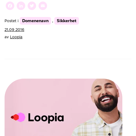
og
Facebook
LinkedIn
Twitter
Email
domenepirater
med
Domenenavn
Sikkerhet
Postet i
,
Loopia
Domenebeskyttelse
21.09 2016
av
Loopia