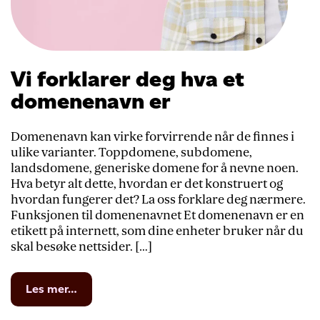
Vi forklarer deg hva et
domenenavn er
Domenenavn kan virke forvirrende når de finnes i
ulike varianter. Toppdomene, subdomene,
landsdomene, generiske domene for å nevne noen.
Hva betyr alt dette, hvordan er det konstruert og
hvordan fungerer det? La oss forklare deg nærmere.
Funksjonen til domenenavnet Et domenenavn er en
etikett på internett, som dine enheter bruker når du
skal besøke nettsider. […]
from
Les mer…
Vi
forklarer