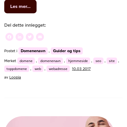
from
Les mer…
6
tips
for
Del dette innlegget:
å
velge
Facebook
LinkedIn
Twitter
Email
domenenavnet
ditt
Domenenavn
Guider og tips
Postet i
,
Merket
domene
,
domenenavn
,
hjemmeside
,
seo
,
site
,
toppdomene
,
web
,
webadresse
10.03 2017
av
Loopia