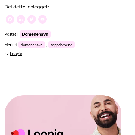
deg
Del dette innlegget:
hva
et
Facebook
LinkedIn
Twitter
Email
domenenavn
er
Domenenavn
Postet i
Merket
domenenavn
,
toppdomene
av
Loopia