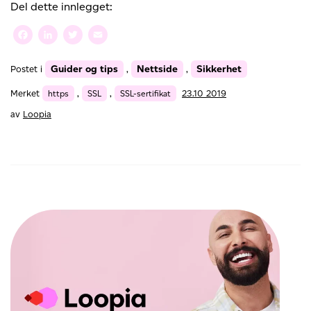
vårt
Del dette innlegget:
utvalg
av
Facebook
LinkedIn
Twitter
Email
SSL-
tjenester
Guider og tips
Nettside
Sikkerhet
Postet i
,
,
og
øker
Merket
https
,
SSL
,
SSL-sertifikat
23.10 2019
sikkerheten
for
av
Loopia
deg
som
kunde
–
loopiasecure.com
avsluttes