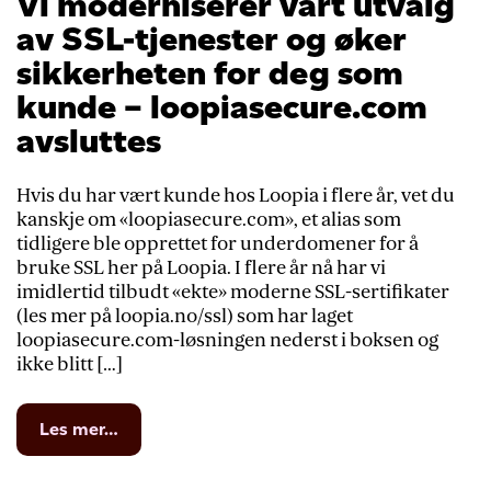
Vi moderniserer vårt utvalg
av SSL-tjenester og øker
sikkerheten for deg som
kunde – loopiasecure.com
avsluttes
Hvis du har vært kunde hos Loopia i flere år, vet du
kanskje om «loopiasecure.com», et alias som
tidligere ble opprettet for underdomener for å
bruke SSL her på Loopia. I flere år nå har vi
imidlertid tilbudt «ekte» moderne SSL-sertifikater
(les mer på loopia.no/ssl) som har laget
loopiasecure.com-løsningen nederst i boksen og
ikke blitt […]
from
Les mer…
Vi
moderniserer