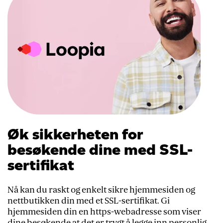
SSL-
sertifikat
Øk sikkerheten for
besøkende dine med SSL-
sertifikat
Nå kan du raskt og enkelt sikre hjemmesiden og
nettbutikken din med et SSL-sertifikat. Gi
hjemmesiden din en https-webadresse som viser
dine besøkende at det er trygt å legge inn personlig