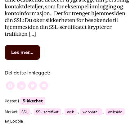
kontaktdetaljer, som for eksempel innlogging og
kontoinformasjon. Derfor trenger hjemmesiden
din SSL: Du øker sikkerheten for besøkende til
hjemmesiden din SSL-sertifikatet krypterer
trafikken […]
from
Les mer…
Øk
sikkerheten
for
Del dette innlegget:
besøkende
dine
Facebook
LinkedIn
Twitter
Email
med
SSL-
Sikkerhet
Postet i
sertifikat
Merket
SSL
,
SSL-sertifikat
,
web
,
webhotell
,
webside
av
Loopia