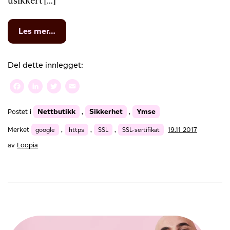
usikkert […]
from
Les mer…
Google
viser
flere
Del dette innlegget:
http-
sider
Facebook
LinkedIn
Twitter
Email
som
usikre
Nettbutikk
Sikkerhet
Ymse
Postet i
,
,
fra
og
Merket
google
,
https
,
SSL
,
SSL-sertifikat
19.11 2017
med
juli
av
Loopia
–
på
tide
å
skifte
til
https
med