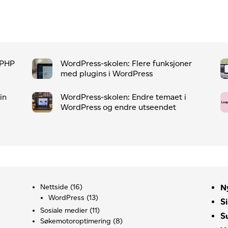
 PHP
WordPress-skolen: Flere funksjoner
med plugins i WordPress
in
WordPress-skolen: Endre temaet i
WordPress og endre utseendet
Nettside
(16)
N
WordPress
(13)
S
Sosiale medier
(11)
S
Søkemotoroptimering
(8)