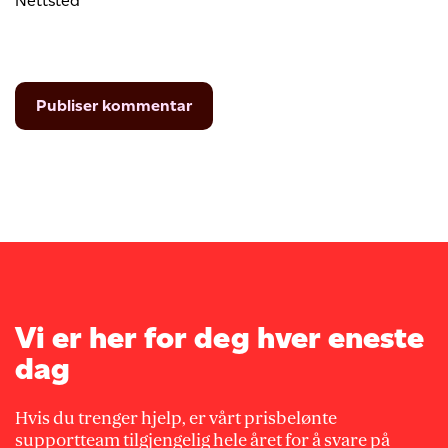
Nettsted
Vi er her for deg hver eneste
dag
Hvis du trenger hjelp, er vårt prisbelønte
supportteam tilgjengelig hele året for å svare på