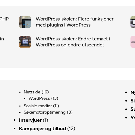
 PHP
WordPress-skolen: Flere funksjoner
med plugins i WordPress
in
WordPress-skolen: Endre temaet i
WordPress og endre utseendet
Nettside
(16)
N
WordPress
(13)
S
Sosiale medier
(11)
S
Søkemotoroptimering
(8)
Y
Intervjuer
(1)
Kampanjer og tilbud
(12)