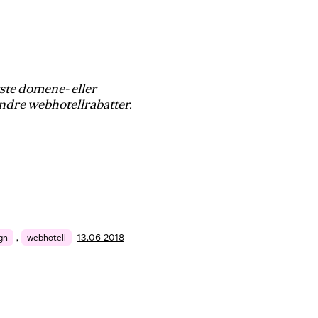
rste domene- eller
andre webhotellrabatter.
gn
,
webhotell
13.06 2018