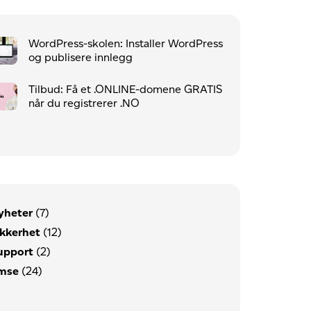
WordPress-skolen: Installer WordPress
og publisere innlegg
Tilbud: Få et .ONLINE-domene GRATIS
når du registrerer .NO
yheter
(7)
ikkerhet
(12)
upport
(2)
mse
(24)