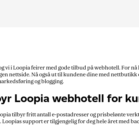
 vi i Loopia feirer med gode tilbud på webhotell. For nå 
n nettside. Nå også ut til kundene dine med nettbutikk o
rkedsføring og blogging.
byr Loopia webhotell for k
pia tilbyr fritt antall e-postadresser og prisbelønte ver
oopias support er tilgjengelig for deg hele året med bac