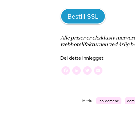
Bestill SSL
Alle priser er eksklusiv merverd
webhotellfakturaen ved årlig b
Del dette innlegget:
Facebook
LinkedIn
Twitter
Email
Merket
.no-domene
,
dom