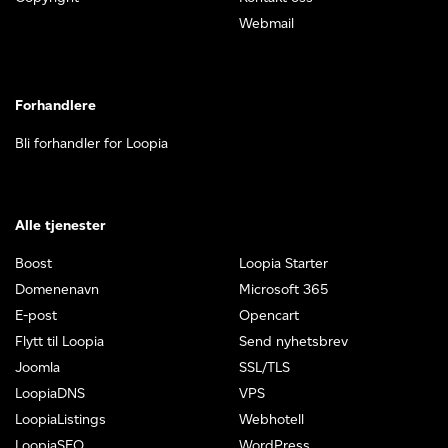
Webmail
Forhandlere
Bli forhandler for Loopia
Alle tjenester
Boost
Loopia Starter
Domenenavn
Microsoft 365
E-post
Opencart
Flytt til Loopia
Send nyhetsbrev
Joomla
SSL/TLS
LoopiaDNS
VPS
LoopiaListings
Webhotell
LoopiaSEO
WordPress