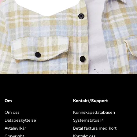
Om
Kontakt/Support
Om oss
Kunnskapsdatabasen
Databeskyttelse
Systemstatus
Avtalevilkår
Betal faktura med kort
Copyright
Kontakt oss