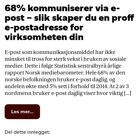
68% kommuniserer via e-
post – slik skaper du en proff
e-postadresse for
virksomheten din
E-post som kommunikasjonsmiddel har ikke
minsket til tross for sterk vekst i bruken av sosiale
medier. Dette i følge Statistisk sentralbyrå årlige
rapport Norsk mediebarometer. Hele 68% av den
norske befolkningen bruker e-post daglig, og
andelen økte med 5% sett i forhold til 2014. At 2 av 3
nordmenn bruker e-post daglig viser hvor viktig […]
from
Les mer…
68%
kommuniserer
via
Del dette innlegget:
e-