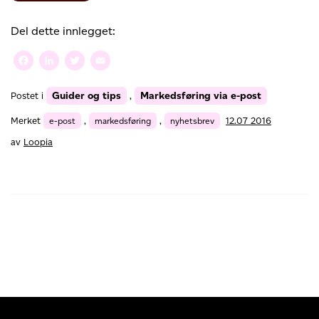
grunner
til
Del dette innlegget:
å
sende
Facebook
LinkedIn
Twitter
Email
nyhetsbrev
via
Guider og tips
Markedsføring via e-post
Postet i
,
e-
post
Merket
e-post
,
markedsføring
,
nyhetsbrev
12.07 2016
av
Loopia