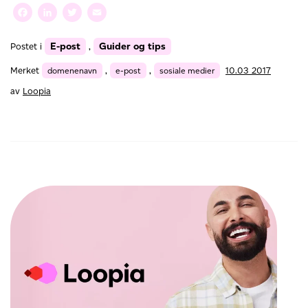
post
Facebook
LinkedIn
Twitter
Email
–
slik
E-post
Guider og tips
Postet i
,
skaper
du
Merket
domenenavn
,
e-post
,
sosiale medier
10.03 2017
en
proff
av
Loopia
e-
postadresse
for
virksomheten
din