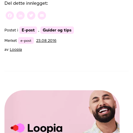
dine
Del dette innlegget:
e-
postvaner
Facebook
LinkedIn
Twitter
Email
og
spar
E-post
Guider og tips
Postet i
,
masse
tid
Merket
e-post
23.08 2016
av
Loopia