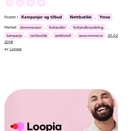
19
Facebook
LinkedIn
Twitter
Email
kr/mnd
Kampanjer og tilbud
Nettbutikk
Ymse
Postet i
,
,
Merket
domenenavn
,
forhandler
,
forhandleravdeling
,
kampanje
,
nettbutikk
,
webhotell
,
woocommerce
20.02
2018
av
Loopia