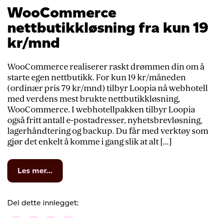
WooCommerce
nettbutikkløsning fra kun 19
kr/mnd
WooCommerce realiserer raskt drømmen din om å
starte egen nettbutikk. For kun 19 kr/måneden
(ordinær pris 79 kr/mnd) tilbyr Loopia nå webhotell
med verdens mest brukte nettbutikkløsning,
WooCommerce. I webhotellpakken tilbyr Loopia
også fritt antall e-postadresser, nyhetsbrevløsning,
lagerhåndtering og backup. Du får med verktøy som
gjør det enkelt å komme i gang slik at alt […]
from
Les mer…
WooCommerce
nettbutikkløsning
fra
Del dette innlegget:
kun