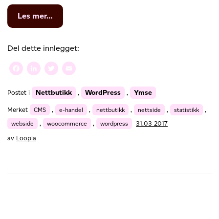
from
Les mer…
De
mest
populære
Del dette innlegget:
publiseringsverktøyene
akkurat
Facebook
LinkedIn
Twitter
Email
nå
Nettbutikk
WordPress
Ymse
Postet i
,
,
Merket
CMS
,
e-handel
,
nettbutikk
,
nettside
,
statistikk
,
webside
,
woocommerce
,
wordpress
31.03 2017
av
Loopia